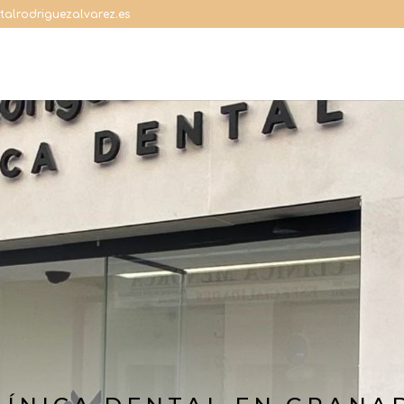
talrodriguezalvarez.es