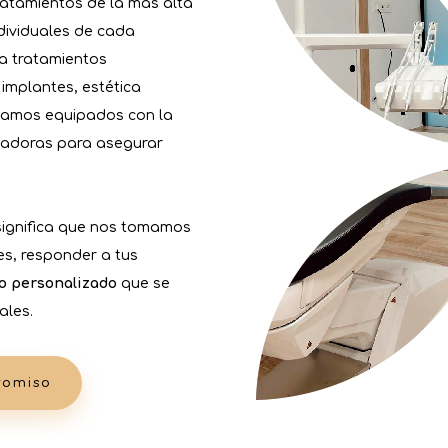
ratamientos de la más alta
ndividuales de cada
a tratamientos
implantes, estética
stamos equipados con la
vadoras para asegurar
ignifica que nos tomamos
es, responder a tus
o personalizado
que se
ales.
romiso