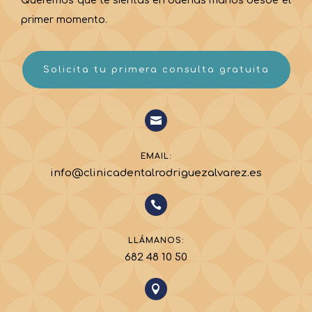
Queremos que te sientas en buenas manos desde el
primer momento.
Solicita tu primera consulta gratuita

EMAIL:
info@clinicadentalrodriguezalvarez.es

LLÁMANOS:
682 48 10 50
