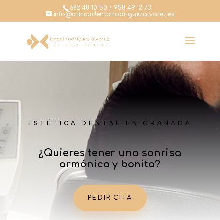
682 48 10 50 / 958 49 12 73
info@clinicadentalrodriguezalvarez.es
ESTÉTICA DENTAL EN GRANADA
¿Quieres tener una sonrisa
armónica y bonita?
PEDIR CITA